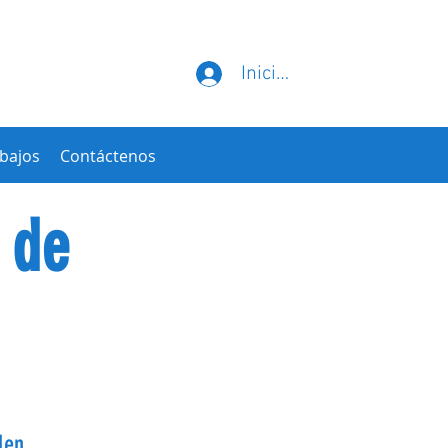
Iniciar sesión
bajos
Contáctenos
 de
len